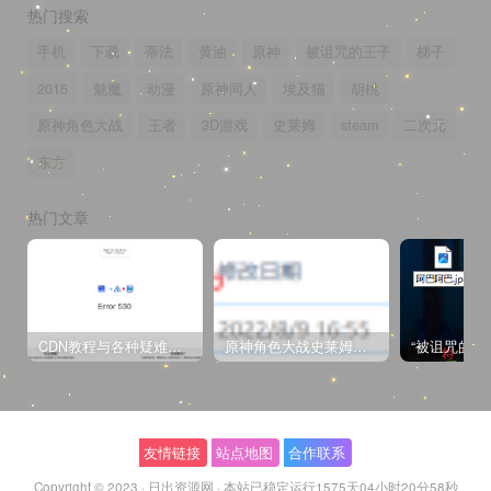
热门搜索
手机
下载
蒂法
黄油
原神
被诅咒的王子
梯子
2015
魅魔
动漫
原神同人
埃及猫
胡桃
原神角色大战
王者
3D游戏
史莱姆
steam
二次元
东方
热门文章
CDN教程与各种疑难杂症解决方法
原神角色大战史莱姆与丘丘人高质量视频
友情链接
站点地图
合作联系
Copyright © 2023 ·
日出资源网
·
本站已稳定运行1575天
04小时20分58秒