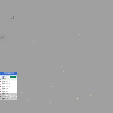
动漫
免费科学上网梯子软件推荐
3D同人动画“蒂法夜间在厕所的新兼职”