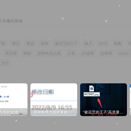
又有趣的旅途
下载
蒂法
黄油
原神
被诅咒的王子
梯子
2015
魅魔
埃及猫
胡桃
原神角色大战
王者
3D游戏
史莱姆
steam
东方
CDN教程与各种疑难杂症解决方法
原神角色大战史莱姆与丘丘人高质量视频
“被诅咒的王子”高质量动漫完整版