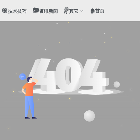
🎯
📻
✌️
🏠首页
技术技巧
资讯新闻
其它