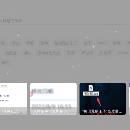
又有趣的旅途
下载
蒂法
黄油
原神
被诅咒的王子
梯子
2015
魅魔
埃及猫
胡桃
原神角色大战
王者
3D游戏
史莱姆
steam
东方
CDN教程与各种疑难杂症解决方法
原神角色大战史莱姆与丘丘人高质量视频
“被诅咒的王子”高质量动漫完整版