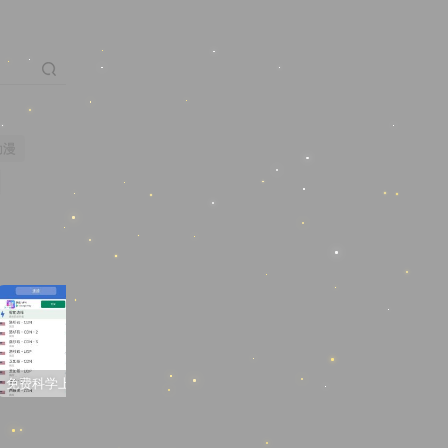
动漫
免费科学上网梯子软件推荐
3D同人动画“蒂法夜间在厕所的新兼职”