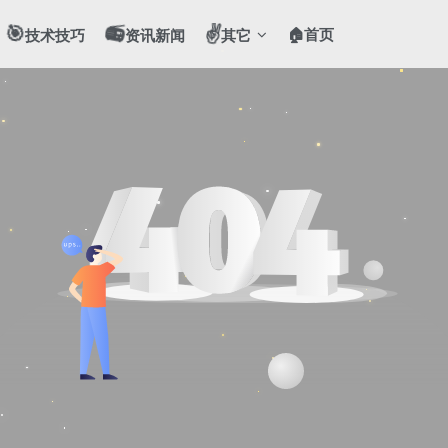
🎯
📻
✌️
🏠首页
技术技巧
资讯新闻
其它