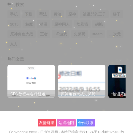
热门搜索
手机
下载
蒂法
黄油
原神
被诅咒的王子
梯子
2015
魅魔
动漫
原神同人
埃及猫
胡桃
原神角色大战
王者
3D游戏
史莱姆
steam
二次元
东方
热门文章
CDN教程与各种疑难杂症解决方法
原神角色大战史莱姆与丘丘人高质量视频
友情链接
站点地图
合作联系
Copyright © 2023 ·
日出资源网
·
本站已稳定运行1574天
15小时07分35秒