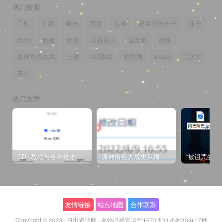
热门搜索
手机
下载
蒂法
黄油
原神
被诅咒的王子
梯子
2015
魅魔
动漫
原神同人
埃及猫
胡桃
原神角色大战
王者
3D游戏
史莱姆
steam
二次元
东方
热门文章
CDN教程与各种疑难杂症解决方法
原神角色大战史莱姆与丘丘人高质量视频
友情链接
站点地图
合作联系
Copyright © 2023 ·
日出资源网
·
本站已稳定运行1573天
11小时33分17秒